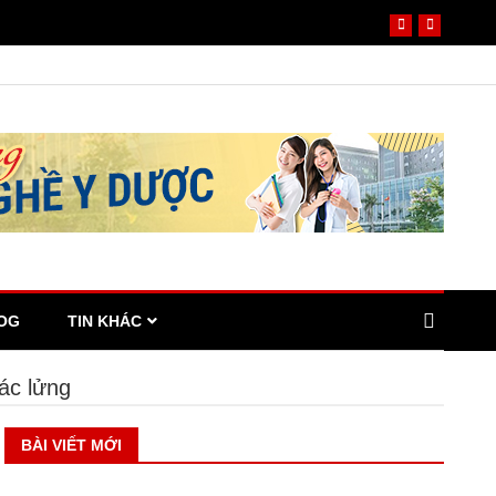
OG
TIN KHÁC
ác lửng
BÀI VIẾT MỚI