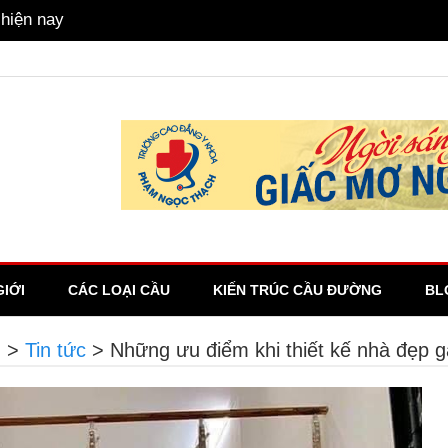
gữ Anh hay không?
GIỚI
CÁC LOẠI CẦU
KIẾN TRÚC CẦU ĐƯỜNG
BL
g
>
Tin tức
>
Những ưu điểm khi thiết kế nhà đẹp g