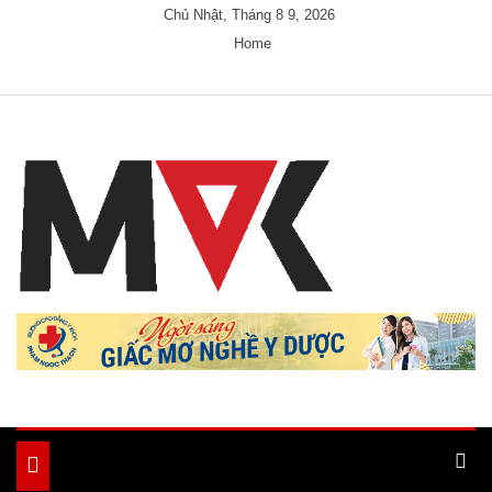
Skip
Chủ Nhật, Tháng 8 9, 2026
to
Home
content
Just another My Blog site
Ample Magazine
Toggle