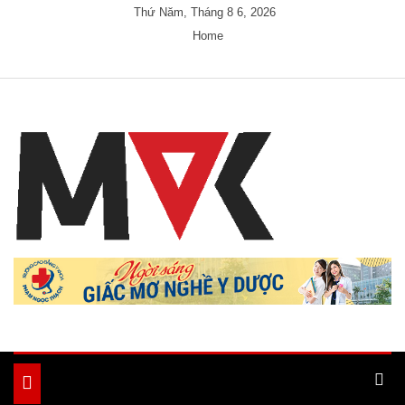
Skip
Thứ Năm, Tháng 8 6, 2026
to
Home
content
Just another My Blog site
Ample Magazine
Toggle