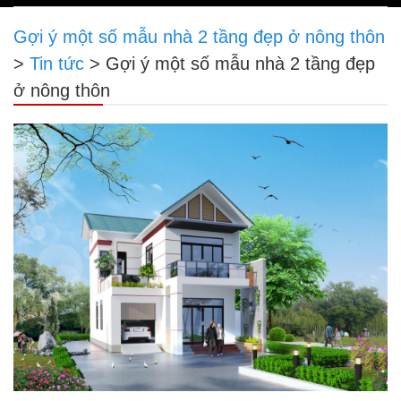
navigation
Gợi ý một số mẫu nhà 2 tầng đẹp ở nông thôn
>
Tin tức
>
Gợi ý một số mẫu nhà 2 tầng đẹp
ở nông thôn