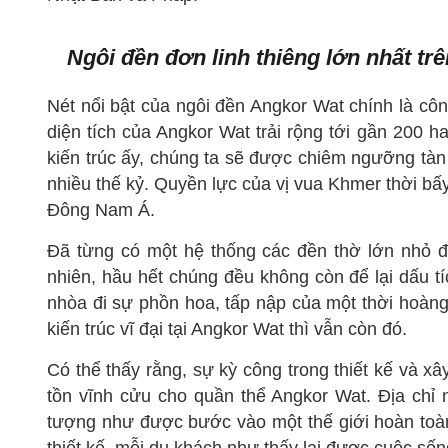
Ngôi đền đơn linh thiêng lớn nhất trê
Nét nổi bật của ngôi đền Angkor Wat chính là công 
diện tích của Angkor Wat trải rộng tới gần 200
kiến trúc ấy, chúng ta sẽ được chiêm ngưỡng tàn 
nhiều thế kỷ. Quyền lực của vị vua Khmer thời bấ
Đông Nam Á.
Đã từng có một hệ thống các đền thờ lớn nhỏ 
nhiên, hầu hết chúng đều không còn để lại dấu tí
nhòa đi sự phồn hoa, tấp nập của một thời hoàng 
kiến trúc vĩ đại tại Angkor Wat thì vẫn còn đó.
Có thể thấy rằng, sự kỳ công trong thiết kế và x
tồn vĩnh cửu cho quần thể Angkor Wat. Địa chỉ
tượng như được bước vào một thế giới hoàn toàn
thiết kế, mỗi du khách như thấy lại được cuộc sốn