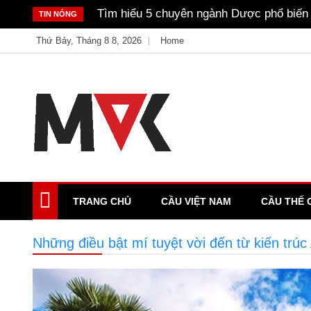
Skip
Không giỏi tiếng Anh có nên học Ngôn n
TIN NÓNG
to
Thứ Bảy, Tháng 8 8, 2026
Home
content
Just another My Blog site
Ample Magazine
TRANG CHỦ
CẦU VIỆT NAM
CẦU THẾ 
Những điều bật mí tuyệt vời đến từ kiến trúc