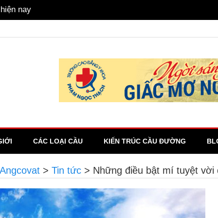
gữ Anh hay không?
GIỚI
CÁC LOẠI CẦU
KIẾN TRÚC CẦU ĐƯỜNG
BL
 Angcovat
>
Tin tức
>
Những điều bật mí tuyệt vời 