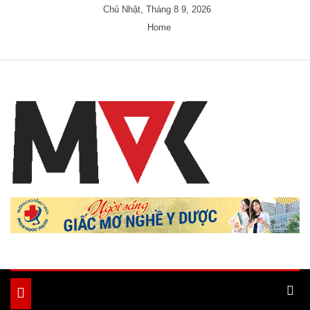
Skip
Chủ Nhật, Tháng 8 9, 2026
to
Home
content
Just another My Blog site
Ample Magazine
Toggle