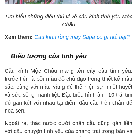
Tìm hiểu những điều thú vị về cầu kính tình yêu Mộc
Châu
Xem thêm:
Cầu kính rồng mây Sapa có gì nổi bật?
Biểu tượng của tình yêu
Cầu kính Mộc Châu mang tên cây cầu tình yêu,
trước tiên là bởi màu đỏ chủ đạo trong thiết kế màu
sắc, cùng với màu vàng để thể hiện sự nhiệt huyết
và sức sống mãnh liệt. Đặc biệt, hình ảnh 10 trái tim
đỏ gắn kết với nhau tại điểm đầu cầu trên chân đế
hoa sen.
Ngoài ra, thác nước dưới chân cầu cũng gắn liền
với câu chuyện tình yêu của chàng trai trong bản và