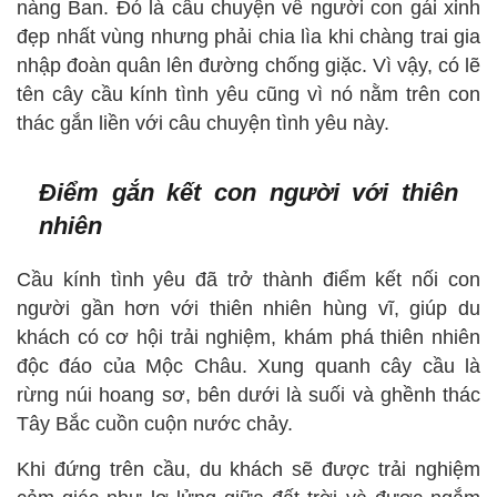
nàng Ban. Đó là câu chuyện về người con gái xinh
đẹp nhất vùng nhưng phải chia lìa khi chàng trai gia
nhập đoàn quân lên đường chống giặc. Vì vậy, có lẽ
tên cây cầu kính tình yêu cũng vì nó nằm trên con
thác gắn liền với câu chuyện tình yêu này.
Điểm gắn kết con người với thiên
nhiên
Cầu kính tình yêu đã trở thành điểm kết nối con
người gần hơn với thiên nhiên hùng vĩ, giúp du
khách có cơ hội trải nghiệm, khám phá thiên nhiên
độc đáo của Mộc Châu. Xung quanh cây cầu là
rừng núi hoang sơ, bên dưới là suối và ghềnh thác
Tây Bắc cuồn cuộn nước chảy.
Khi đứng trên cầu, du khách sẽ được trải nghiệm