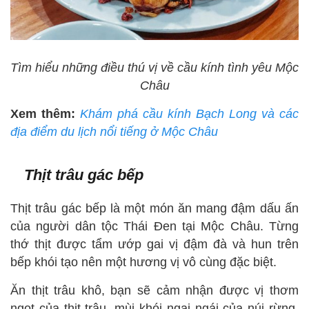
Tìm hiểu những điều thú vị về cầu kính tình yêu Mộc
Châu
Xem thêm:
Khám phá cầu kính Bạch Long và các
địa điểm du lịch nổi tiếng ở Mộc Châu
Thịt trâu gác bếp
Thịt trâu gác bếp là một món ăn mang đậm dấu ấn
của người dân tộc Thái Đen tại Mộc Châu. Từng
thớ thịt được tẩm ướp gai vị đậm đà và hun trên
bếp khói tạo nên một hương vị vô cùng đặc biệt.
Ăn thịt trâu khô, bạn sẽ cảm nhận được vị thơm
ngọt của thịt trâu, mùi khói ngai ngái của núi rừng,