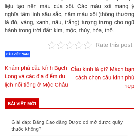
liệu tạo nên màu của xôi. Các màu xôi mang ý
nghĩa tâm linh sâu sắc, năm màu xôi (thông thường
là đỏ, vàng, xanh, nâu, trắng) tượng trưng cho ngũ
hành trong trời đất: kim, mộc, thủy, hỏa, thổ.
Rate this post
CẦU VIỆT NAM
Khám phá cầu kính Bạch
Cầu kính là gì? Mách bạn
Long và các địa điểm du
cách chọn cầu kính phù
lịch nổi tiếng ở Mộc Châu
hợp
BÀI VIẾT MỚI
Giải đáp: Bằng Cao đẳng Dược có mở được quầy
thuốc không?