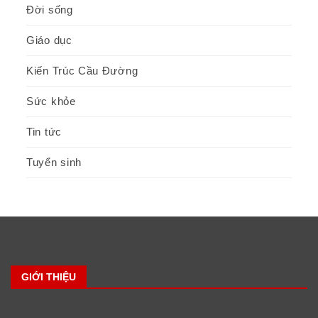
Đời sống
Giáo dục
Kiến Trúc Cầu Đường
Sức khỏe
Tin tức
Tuyển sinh
GIỚI THIỆU