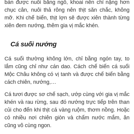
bản được nuôi bằng ngô, khoai nên chỉ nặng hơn
chục cân, nuôi thả rông nên thịt săn chắc, không
mỡ. Khi chế biến, thịt lợn sẽ được xiên thành từng
xiên đem nướng, thêm gia vị mắc khén.
Cá suối nướng
Cá suối thường không lớn, chỉ bằng ngón tay, to
lắm cũng chỉ như cán dao. Cách chế biến cá suối
Mộc Châu không có vị tanh và được chế biến bằng
cách chiên, nướng,…
Cá tươi được sơ chế sạch, ướp cùng với gia vị mắc
khén và rau rừng, sau đó nướng trực tiếp trên than
củi cho đến khi thịt cá vàng ruộm, thơm nồng. Hoặc
có nhiều nơi chiên giòn và chấm nước mắm, ăn
cũng vô cùng ngon.