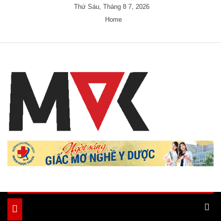
Skip
Thứ Sáu, Tháng 8 7, 2026
to
Home
content
Just another My Blog site
Ample Magazine
Toggle