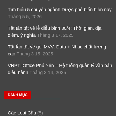
Tìm hiểu 5 chuyên ngành Dược phổ biến hiện nay
Tháng 5 5, 2026
Tất tần tật về lễ diễu binh 30/4: Thời gian, địa
điểm, ý nghĩa
Tháng 3 17, 2025
Tất tần tật về gói MVV: Data + Nhạc chất lượng
cao
Tháng 3 15, 2025
VNPT iOffice Phú Yên – Hệ thống quản lý văn bản
điều hành
Tháng 3 14, 2025
DANH MỤC
Các Loại Cầu
(5)