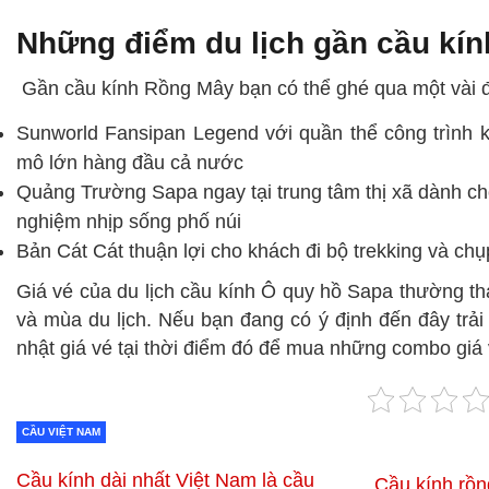
Những điểm du lịch gần cầu kí
Gần cầu kính Rồng Mây bạn có thể ghé qua một vài đ
Sunworld Fansipan Legend với quần thể công trình ki
mô lớn hàng đầu cả nước
Quảng Trường Sapa ngay tại trung tâm thị xã dành ch
nghiệm nhịp sống phố núi
Bản Cát Cát thuận lợi cho khách đi bộ trekking và chụ
Giá vé của du lịch cầu kính Ô quy hồ Sapa thường th
và mùa du lịch. Nếu bạn đang có ý định đến đây trả
nhật giá vé tại thời điểm đó để mua những combo giá 
CẦU VIỆT NAM
Cầu kính dài nhất Việt Nam là cầu
Cầu kính rồn