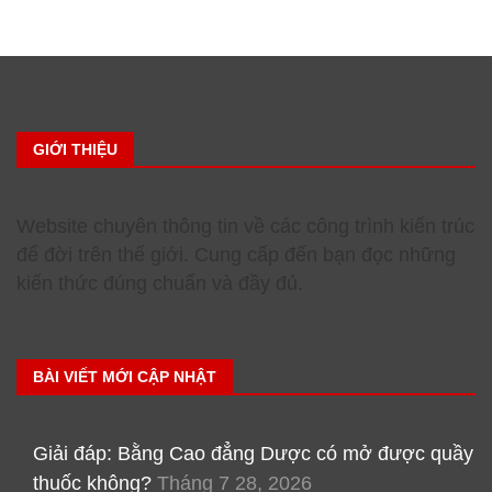
GIỚI THIỆU
Website chuyên thông tin về các công trình kiến trúc
để đời trên thế giới. Cung cấp đến bạn đọc những
kiến thức đúng chuẩn và đầy đủ.
BÀI VIẾT MỚI CẬP NHẬT
Giải đáp: Bằng Cao đẳng Dược có mở được quầy
thuốc không?
Tháng 7 28, 2026