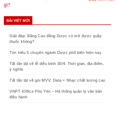
gì?
BÀI VIẾT MỚI
Giải đáp: Bằng Cao đẳng Dược có mở được quầy
thuốc không?
Tìm hiểu 5 chuyên ngành Dược phổ biến hiện nay
Tất tần tật về lễ diễu binh 30/4: Thời gian, địa điểm,
ý nghĩa
Tất tần tật về gói MVV: Data + Nhạc chất lượng cao
VNPT iOffice Phú Yên – Hệ thống quản lý văn bản
điều hành