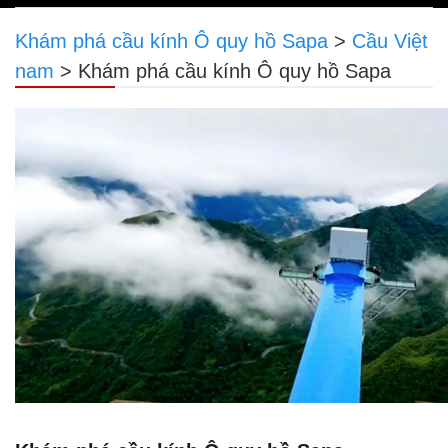
navigation
Khám phá cầu kính Ô quy hồ Sapa
>
Cầu Việt
nam
>
Khám phá cầu kính Ô quy hồ Sapa