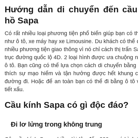
Hướng dẫn di chuyển đến cầu
hồ Sapa
Có rất nhiều loại phương tiện phổ biến giúp bạn có 
như ô tô, xe máy hay xe Limousine. Du khách có thể 
nhiều phương tiện giao thông vì nó chỉ cách thị trấn
trục đường quốc lộ 4D. 2 loại hình được ưa chuộng n
ô tô. Bạn cũng có thể lựa chọn cách di chuyển bằn
thích sự mạo hiểm và tận hưởng được hết khung cả
đường đi. Hoặc để an toàn bạn có thể đi bằng ô tô
tiết xấu.
Cầu kính Sapa có gì độc đáo?
Đi lơ lửng trong không trung