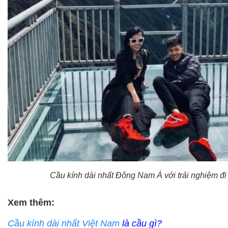
Cầu kính dài nhất Đông Nam Á với trải nghiệm đi
Xem thêm:
Cầu kính dài nhất Việt Nam
là cầu gì?