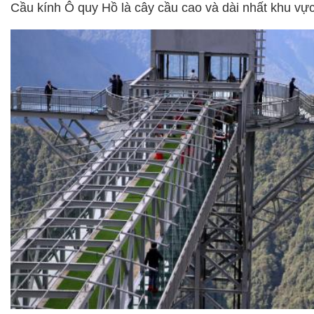
Cầu kính Ô quy Hồ là cây cầu cao và dài nhất khu v