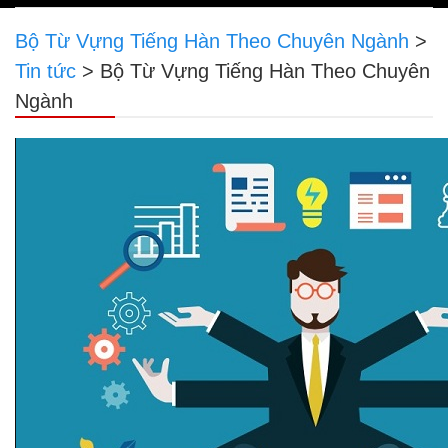
navigation
Bộ Từ Vựng Tiếng Hàn Theo Chuyên Ngành
>
Tin tức
>
Bộ Từ Vựng Tiếng Hàn Theo Chuyên
Ngành