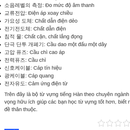
소음레벨의 측정: Đo mức độ âm thanh
교류전압: Điện áp xoay chiều
가요성 도체: Chất dẫn điện dẻo
전기전도체: Chất dẫn điện
침적 물: Chất cặn, chất lắng đọng
단극 단투 개폐기: Cầu dao một đấu một dây
고압 퓨즈: Cầu chì cao áp
전력퓨즈: Cầu chì
신호케이블: Cáp tín hiệu
광케이블: Cáp quang
전자유도: Cảm ứng điện từ
Trên đây là bộ từ vựng tiếng Hàn theo chuyên ngành
vọng hữu ích giúp các bạn học từ vựng tốt hơn, biết
đề thân thuộc.