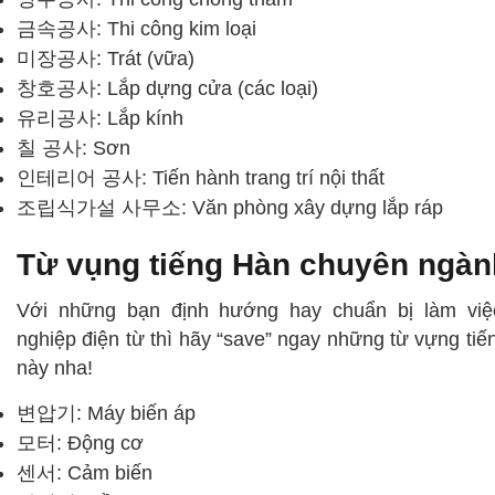
금속공사: Thi công kim loại
미장공사: Trát (vữa)
창호공사: Lắp dựng cửa (các loại)
유리공사: Lắp kính
칠 공사: Sơn
인테리어 공사: Tiến hành trang trí nội thất
조립식가설 사무소: Văn phòng xây dựng lắp ráp
Từ vụng tiếng Hàn chuyên ngàn
Với những bạn định hướng hay chuẩn bị làm vi
nghiệp điện từ thì hãy “save” ngay những từ vựng ti
này nha!
변압기: Máy biến áp
모터: Động cơ
센서: Cảm biến