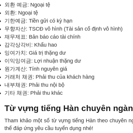
외환 예금: Ngoại tệ
외환: Ngoại tệ
기한예금: Tiền gửi có kỳ hạn
무향자산: TSCĐ vô hình (Tài sản cố định vô hình)
재무제표: Bản báo cáo tài chính
감각상각비: Khấu hao
잉여가치: Giá trị thặng dư
이익잉여금: Lợi nhuận thặng dư
원가계산: Tính nguyên giá
거래처 채권: Phải thu của khách hàng
내부채권: Phải thu nội bộ
기타 채권: Phải thu khác
Từ vựng tiếng Hàn chuyên ngà
Tham khảo một số từ vựng tiếng Hàn theo chuyên 
thể đáp ứng yêu cầu tuyển dụng nhé!