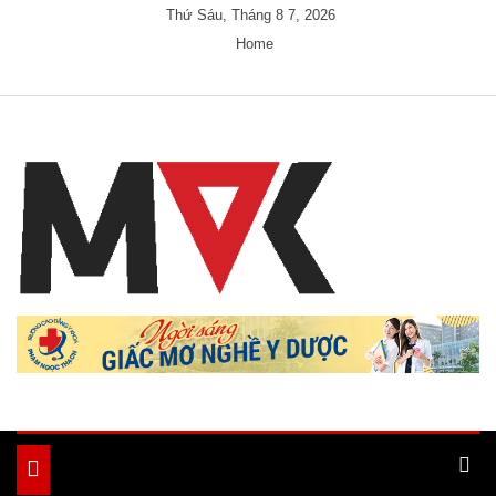
Skip
Thứ Sáu, Tháng 8 7, 2026
to
Home
content
Just another My Blog site
Ample Magazine
Toggle