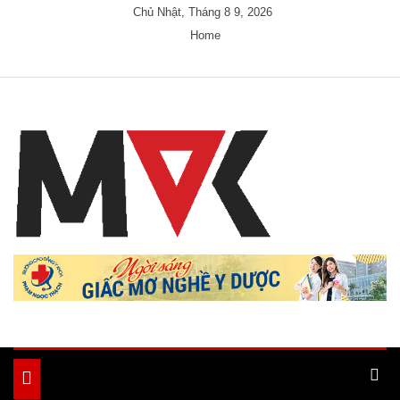
Skip
Chủ Nhật, Tháng 8 9, 2026
to
Home
content
Just another My Blog site
Ample Magazine
Toggle