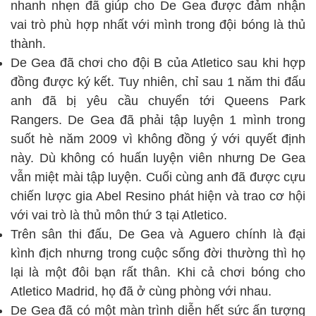
nhanh nhẹn đã giúp cho De Gea được đảm nhận
vai trò phù hợp nhất với mình trong đội bóng là thủ
thành.
De Gea đã chơi cho đội B của Atletico sau khi hợp
đồng được ký kết. Tuy nhiên, chỉ sau 1 năm thi đấu
anh đã bị yêu cầu chuyển tới Queens Park
Rangers. De Gea đã phải tập luyện 1 mình trong
suốt hè năm 2009 vì không đồng ý với quyết định
này. Dù không có huấn luyện viên nhưng De Gea
vẫn miệt mài tập luyện. Cuối cùng anh đã được cựu
chiến lược gia Abel Resino phát hiện và trao cơ hội
với vai trò là thủ môn thứ 3 tại Atletico.
Trên sân thi đấu, De Gea và Aguero chính là đại
kình địch nhưng trong cuộc sống đời thường thì họ
lại là một đôi bạn rất thân. Khi cả chơi bóng cho
Atletico Madrid, họ đã ở cùng phòng với nhau.
De Gea đã có một màn trình diễn hết sức ấn tượng