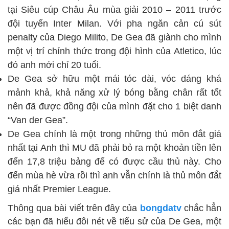
tại Siêu cúp Châu Âu mùa giải 2010 – 2011 trước
đội tuyển Inter Milan. Với pha ngăn cản cú sút
penalty của Diego Milito, De Gea đã giành cho mình
một vị trí chính thức trong đội hình của Atletico, lúc
đó anh mới chỉ 20 tuổi.
De Gea sở hữu một mái tóc dài, vóc dáng khá
mảnh khả, khả năng xử lý bóng bằng chân rất tốt
nên đã được đồng đội của mình đặt cho 1 biệt danh
“Van der Gea”.
De Gea chính là một trong những thủ môn đắt giá
nhất tại Anh thì MU đã phải bỏ ra một khoản tiền lên
đến 17,8 triệu bảng để có được cầu thủ này. Cho
đến mùa hè vừa rồi thì anh vẫn chính là thủ môn đắt
giá nhất Premier League.
Thông qua bài viết trên đây của
bongdatv
chắc hẳn
các bạn đã hiểu đôi nét về tiểu sử của De Gea, một