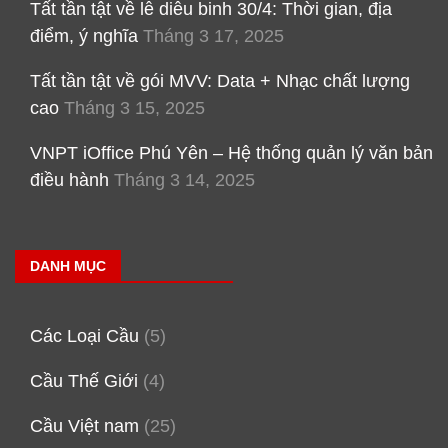
Tất tần tật về lễ diễu binh 30/4: Thời gian, địa
điểm, ý nghĩa
Tháng 3 17, 2025
Tất tần tật về gói MVV: Data + Nhạc chất lượng
cao
Tháng 3 15, 2025
VNPT iOffice Phú Yên – Hệ thống quản lý văn bản
điều hành
Tháng 3 14, 2025
DANH MỤC
Các Loại Cầu
(5)
Cầu Thế Giới
(4)
Cầu Việt nam
(25)