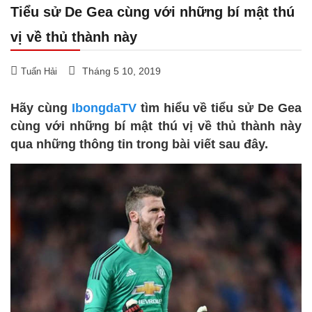
Tiểu sử De Gea cùng với những bí mật thú
vị về thủ thành này
Tháng 5 10, 2019
Tuấn Hải
Hãy cùng
IbongdaTV
tìm hiểu về tiểu sử De Gea
cùng với những bí mật thú vị về thủ thành này
qua những thông tin trong bài viết sau đây.