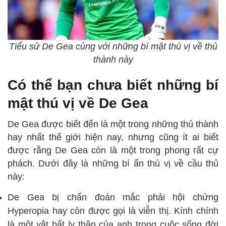
Tiểu sử De Gea cùng với những bí mật thú vị về thủ
thành này
Có thể bạn chưa biết những bí
mật thú vị về De Gea
De Gea được biết đến là một trong những thủ thành
hay nhất thế giới hiện nay, nhưng cũng ít ai biết
được rằng De Gea còn là một trong phong rất cự
phách. Dưới đây là những bí ẩn thú vị về cầu thủ
này:
De Gea bị chẩn đoán mắc phải hội chứng
Hyperopia hay còn được gọi là viễn thị. Kính chính
là một vật bất ly thân của anh trong cuộc sống đời