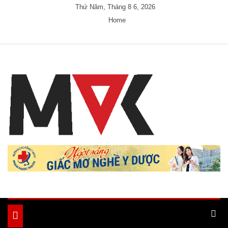
Skip
Thứ Năm, Tháng 8 6, 2026
to
Home
content
Just another My Blog site
Ample Magazine
Toggle