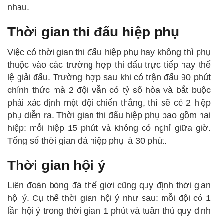
nhau.
Thời gian thi đấu hiệp phụ
Việc có thời gian thi đấu hiệp phụ hay không thì phụ
thuộc vào các trường hợp thi đấu trực tiếp hay thể
lệ giải đấu. Trường hợp sau khi có trận đấu 90 phút
chính thức mà 2 đội vẫn có tỷ số hòa và bắt buộc
phải xác định một đội chiến thắng, thì sẽ có 2 hiệp
phụ diễn ra. Thời gian thi đấu hiệp phụ bao gồm hai
hiệp: mỗi hiệp 15 phút và không có nghỉ giữa giờ.
Tổng số thời gian đá hiệp phụ là 30 phút.
Thời gian hội ý
Liên đoàn bóng đá thế giới cũng quy định thời gian
hội ý. Cụ thể thời gian hội ý như sau: mỗi đội có 1
lần hội ý trong thời gian 1 phút và tuân thủ quy định