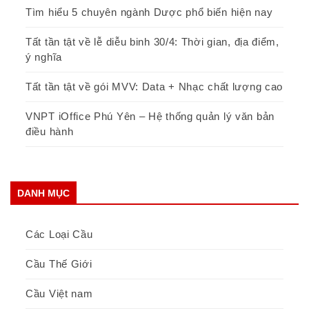
Tìm hiểu 5 chuyên ngành Dược phổ biến hiện nay
Tất tần tật về lễ diễu binh 30/4: Thời gian, địa điểm,
ý nghĩa
Tất tần tật về gói MVV: Data + Nhạc chất lượng cao
VNPT iOffice Phú Yên – Hệ thống quản lý văn bản
điều hành
DANH MỤC
Các Loại Cầu
Cầu Thế Giới
Cầu Việt nam