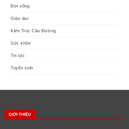
Đời sống
Giáo dục
Kiến Trúc Cầu Đường
Sức khỏe
Tin tức
Tuyển sinh
GIỚI THIỆU