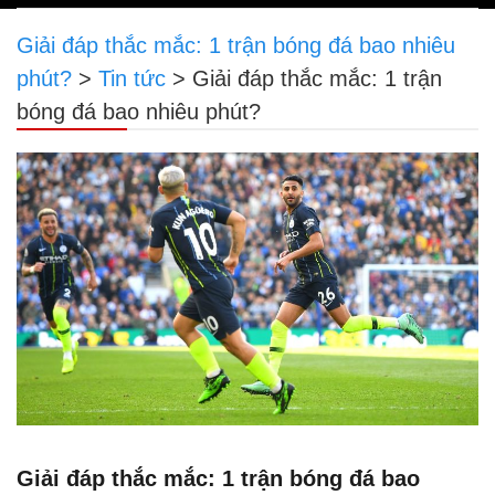
navigation
Giải đáp thắc mắc: 1 trận bóng đá bao nhiêu
phút?
>
Tin tức
>
Giải đáp thắc mắc: 1 trận
bóng đá bao nhiêu phút?
Giải đáp thắc mắc: 1 trận bóng đá bao