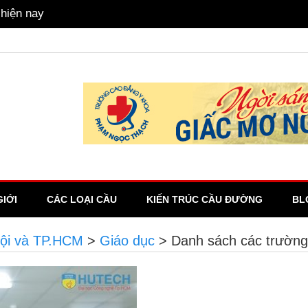
gữ Anh hay không?
GIỚI
CÁC LOẠI CẦU
KIẾN TRÚC CẦU ĐƯỜNG
BL
Nội và TP.HCM
>
Giáo dục
>
Danh sách các trường