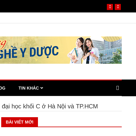
OG
TIN KHÁC
 đại học khối C ở Hà Nội và TP.HCM
BÀI VIẾT MỚI