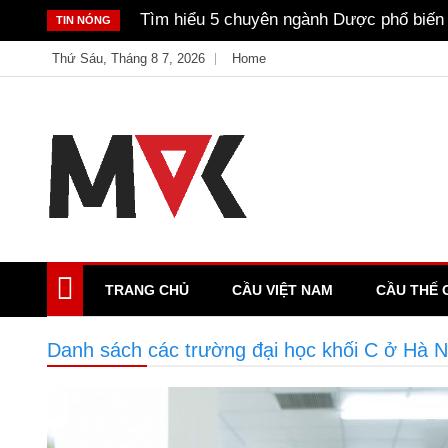
Skip
Không giỏi tiếng Anh có nên học Ngôn n
TIN NÓNG
to
Thứ Sáu, Tháng 8 7, 2026
Home
content
Just another My Blog site
Ample Magazine
TRANG CHỦ
CẦU VIỆT NAM
CẦU THẾ 
Danh sách các trường đại học khối C ở Hà 