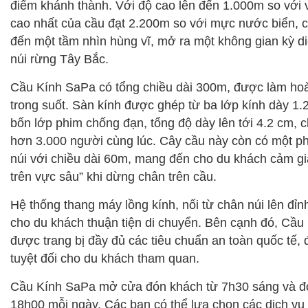
điểm khánh thành. Với độ cao lên đến 1.000m so với 
cao nhất của cầu đạt 2.200m so với mực nước biển, 
đến một tầm nhìn hùng vĩ, mở ra một không gian kỳ di
núi rừng Tây Bắc.
Cầu Kính SaPa có tổng chiều dài 300m, được làm hoà
trong suốt. Sàn kính được ghép từ ba lớp kính dày 1.
bốn lớp phim chống đạn, tổng độ dày lên tới 4.2 cm, c
hơn 3.000 người cùng lúc. Cây cầu này còn có một ph
núi với chiều dài 60m, mang đến cho du khách cảm gi
trên vực sâu” khi dừng chân trên cầu.
Hệ thống thang máy lồng kính, nối từ chân núi lên đỉnh
cho du khách thuận tiện di chuyển. Bên cạnh đó, Cầ
được trang bị đầy đủ các tiêu chuẩn an toàn quốc tế,
tuyệt đối cho du khách tham quan.
Cầu Kính SaPa mở cửa đón khách từ 7h30 sáng và đ
18h00 mỗi ngày. Các bạn có thể lựa chọn các dịch vụ