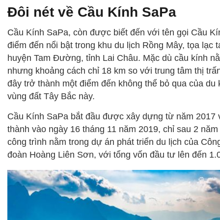
Đôi nét về Cầu Kính SaPa
Cầu Kính SaPa, còn được biết đến với tên gọi Cầu Kí
điểm đến nổi bật trong khu du lịch Rồng Mây, tọa lạc t
huyện Tam Đường, tỉnh Lai Châu. Mặc dù cầu kính n
nhưng khoảng cách chỉ 18 km so với trung tâm thị tr
đây trở thành một điểm đến không thể bỏ qua của du 
vùng đất Tây Bắc này.
Cầu Kính SaPa bắt đầu được xây dựng từ năm 2017 v
thành vào ngày 16 tháng 11 năm 2019, chỉ sau 2 năm 
công trình nằm trong dự án phát triển du lịch của Cô
đoàn Hoàng Liên Sơn, với tổng vốn đầu tư lên đến 1.