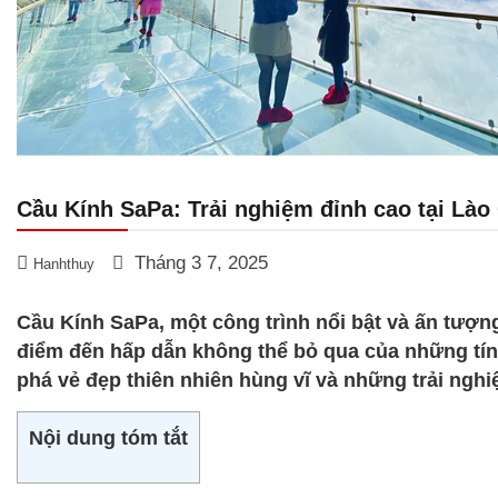
Cầu Kính SaPa: Trải nghiệm đỉnh cao tại Lào
Tháng 3 7, 2025
Hanhthuy
Cầu Kính SaPa, một công trình nổi bật và ấn tượng
điểm đến hấp dẫn không thể bỏ qua của những tín
phá vẻ đẹp thiên nhiên hùng vĩ và những trải ngh
Nội dung tóm tắt