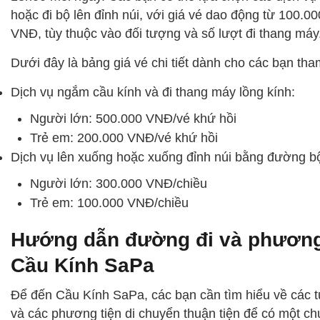
hoặc đi bộ lên đỉnh núi, với giá vé dao động từ 100.
VNĐ, tùy thuộc vào đối tượng và số lượt đi thang máy
Dưới đây là bảng giá vé chi tiết dành cho các bạn tha
Dịch vụ ngắm cầu kính và đi thang máy lồng kính:
Người lớn: 500.000 VNĐ/vé khứ hồi
Trẻ em: 200.000 VNĐ/vé khứ hồi
Dịch vụ lên xuống hoặc xuống đỉnh núi bằng đường b
Người lớn: 300.000 VNĐ/chiều
Trẻ em: 100.000 VNĐ/chiều
Hướng dẫn đường đi và phương
Cầu Kính SaPa
Để đến Cầu Kính SaPa, các bạn cần tìm hiểu về các 
và các phương tiện di chuyển thuận tiện để có một ch