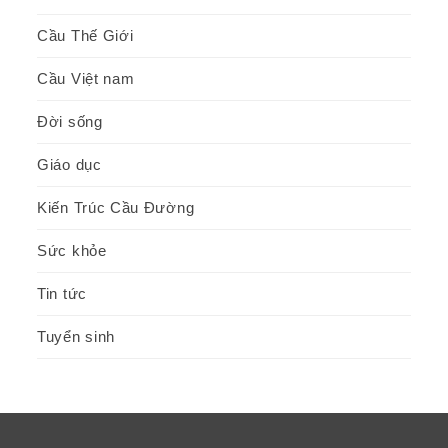
Cầu Thế Giới
Cầu Việt nam
Đời sống
Giáo dục
Kiến Trúc Cầu Đường
Sức khỏe
Tin tức
Tuyển sinh