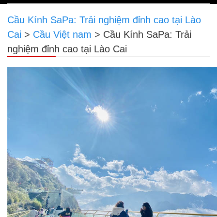
navigation
Cầu Kính SaPa: Trải nghiệm đỉnh cao tại Lào
Cai
>
Cầu Việt nam
>
Cầu Kính SaPa: Trải
nghiệm đỉnh cao tại Lào Cai