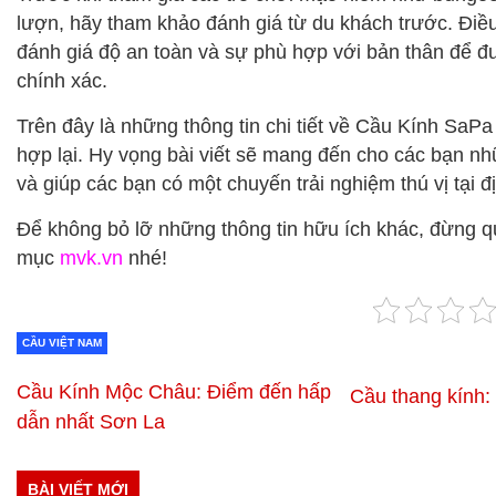
lượn, hãy tham khảo đánh giá từ du khách trước. Điề
đánh giá độ an toàn và sự phù hợp với bản thân để đư
chính xác.
Trên đây là những thông tin chi tiết về Cầu Kính SaPa
hợp lại. Hy vọng bài viết sẽ mang đến cho các bạn nh
và giúp các bạn có một chuyến trải nghiệm thú vị tại 
Để không bỏ lỡ những thông tin hữu ích khác, đừng q
mục
mvk.vn
nhé!
CẦU VIỆT NAM
Cầu Kính Mộc Châu: Điểm đến hấp
Cầu thang kính:
dẫn nhất Sơn La
BÀI VIẾT MỚI