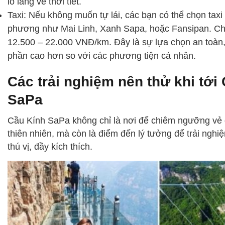
lo lắng về thời tiết.
Taxi: Nếu không muốn tự lái, các bạn có thể chọn taxi
phương như Mai Linh, Xanh Sapa, hoặc Fansipan. Chi
12.500 – 22.000 VNĐ/km. Đây là sự lựa chọn an toàn,
phần cao hơn so với các phương tiện cá nhân.
Các trải nghiệm nên thử khi tới
SaPa
Cầu Kính SaPa không chỉ là nơi để chiêm ngưỡng vẻ 
thiên nhiên, mà còn là điểm đến lý tưởng để trải ngh
thú vị, đầy kích thích.