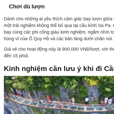
Chơi dù lượn
Dành cho những ai yêu thích cảm giác bay lượn giữa b
một trải nghiệm không thể bỏ qua tại cầu kính Sa Pa
bay cùng các phi công giàu kinh nghiệm, ngắm nhìn t
hùng vĩ của Ô Quy Hồ và các bản làng dưới chân núi.
Giá vé cho hoạt động này là 900.000 VNĐ/lượt, với th
đến 15 phút.
Kinh nghiệm cần lưu ý khi đi C