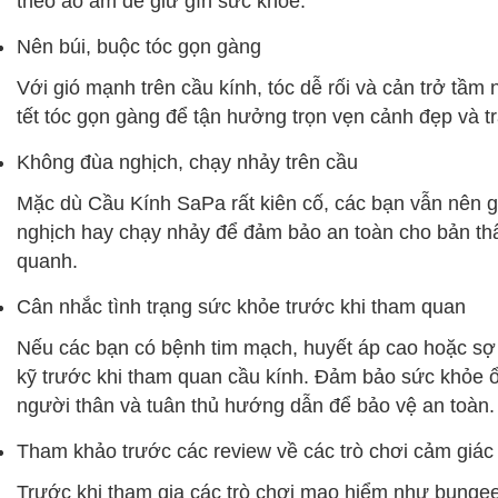
theo áo ấm để giữ gìn sức khỏe.
Nên búi, buộc tóc gọn gàng
Với gió mạnh trên cầu kính, tóc dễ rối và cản trở tầm
tết tóc gọn gàng để tận hưởng trọn vẹn cảnh đẹp và t
Không đùa nghịch, chạy nhảy trên cầu
Mặc dù Cầu Kính SaPa rất kiên cố, các bạn vẫn nên giữ
nghịch hay chạy nhảy để đảm bảo an toàn cho bản th
quanh.
Cân nhắc tình trạng sức khỏe trước khi tham quan
Nếu các bạn có bệnh tim mạch, huyết áp cao hoặc sợ
kỹ trước khi tham quan cầu kính. Đảm bảo sức khỏe ổ
người thân và tuân thủ hướng dẫn để bảo vệ an toàn.
Tham khảo trước các review về các trò chơi cảm giá
Trước khi tham gia các trò chơi mạo hiểm như bungee,