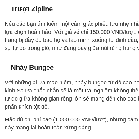
Trượt Zipline
Nếu các bạn tìm kiếm một cảm giác phiêu lưu nhẹ nhàn
lựa chọn hoàn hảo. Với giá vé chỉ 150.000 VNĐ/lượt,
trang bị đầy đủ bảo hộ và lao mình xuống từ đỉnh cầu
sự tự do trong gió, như đang bay giữa núi rừng hùng v
Nhảy Bungee
Với những ai ưa mạo hiểm, nhảy bungee từ độ cao h
kính Sa Pa chắc chắn sẽ là một trải nghiệm không thể
tự do giữa không gian rộng lớn sẽ mang đến cho các b
phấn khích tột độ.
Mặc dù chi phí cao (1.000.000 VNĐ/lượt), nhưng cảm
này mang lại hoàn toàn xứng đáng.