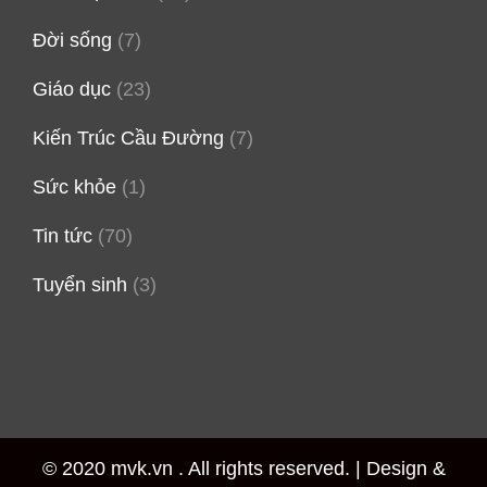
Đời sống
(7)
Giáo dục
(23)
Kiến Trúc Cầu Đường
(7)
Sức khỏe
(1)
Tin tức
(70)
Tuyển sinh
(3)
© 2020 mvk.vn . All rights reserved. |
Design &